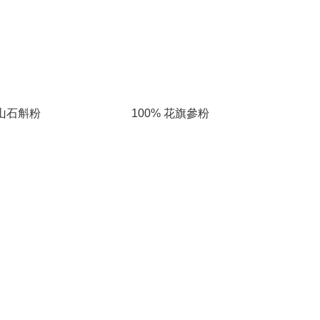
霍山石斛粉
100% 花旗參粉