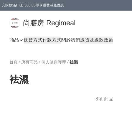
凡購物滿HKD 500.00即享運費減免優惠
尚膳房 Regimeal
商品
送貨方式
付款方式
關於我們
退貨及退款政策
首頁
/
所有商品
/
/
個人健康護理
袪濕
袪濕
8項 商品