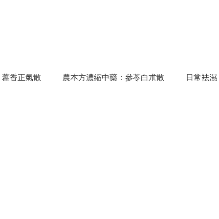
：藿香正氣散
農本方濃縮中藥：參苓白朮散
日常袪濕