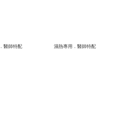
．醫師特配
濕熱專用．醫師特配