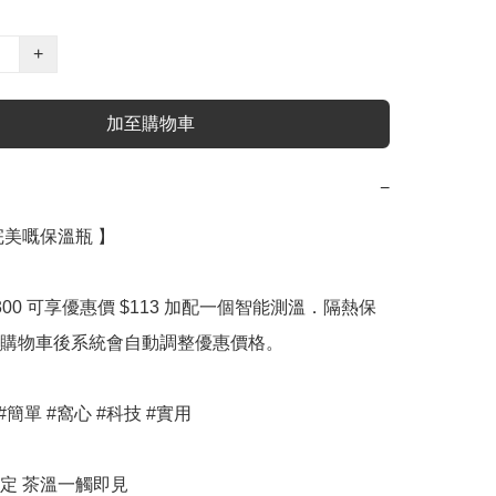
+
加至購物車
−
美嘅保溫瓶 】 

$300 可享優惠價 $113 加配一個智能測溫．隔熱保
購物車後系統會自動調整優惠價格。

#簡單 #窩心 #科技 #實用

定 茶溫一觸即見
