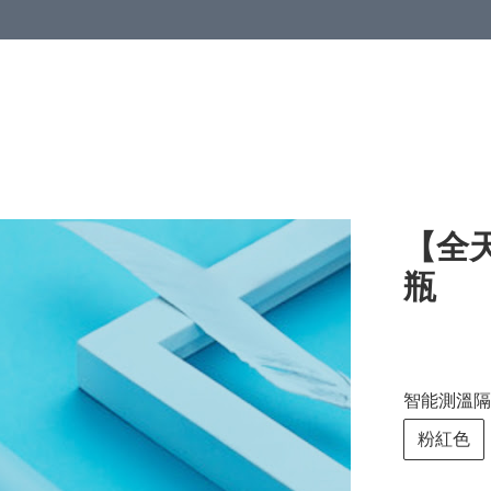
【全
瓶
智能測溫隔
粉紅色