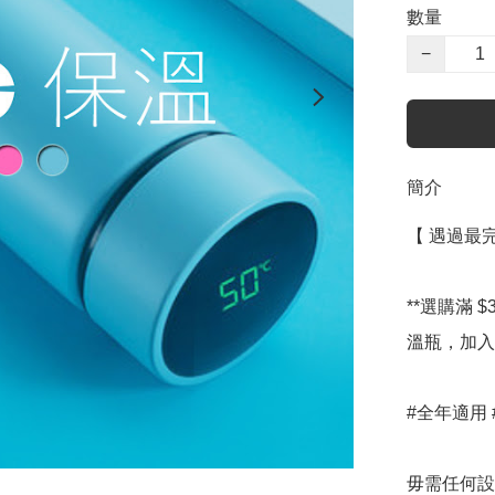
數量
−
簡介
【 遇過最完
**選購滿 
溫瓶，加入
#全年適用 
毋需任何設