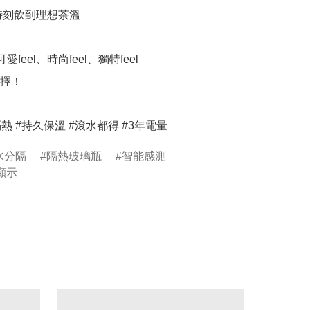
時刻飲到理想茶溫

愛feel、時尚feel、獨特feel

擇！

 #隔熱 #持久保溫 #滾水都得 #3年電量
水分隔
隔熱玻璃瓶
智能感測
顯示