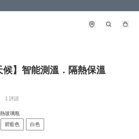
天候】智能測溫．隔熱保溫
1 評語
熱玻璃瓶
碧藍色
白色