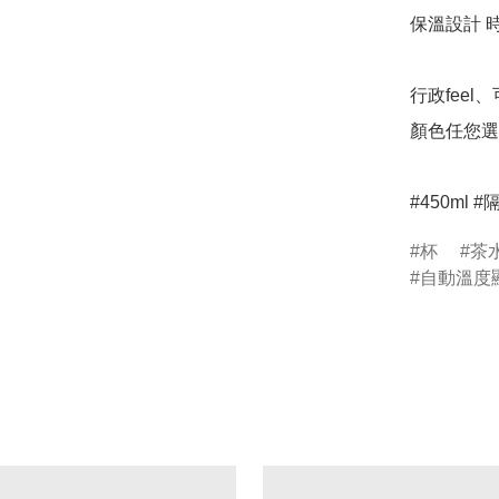
保溫設計 
行政feel、可
顏色任您選
#450ml
杯
茶
自動溫度