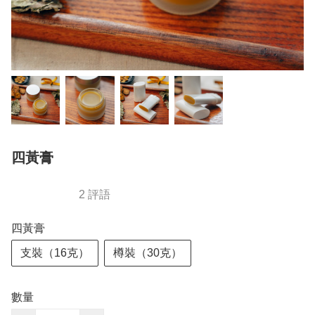
四黃膏
2 評語
四黃膏
支裝（16克）
樽裝（30克）
數量