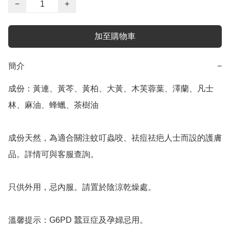
−
+
加至購物車
簡介
−
成份：黃連、黃芩、黃柏、大黃、木芙蓉葉、澤蘭、凡士
林、麻油、蜂蠟、茶樹油

成份天然，為適合關注蚊叮蟲咬、祛痘祛疤人士而設的護膚
品。詳情可與客服查詢。

只供外用，忌內服。請置於陰涼乾燥處。

溫馨提示：G6PD 蠶豆症及孕婦忌用。
