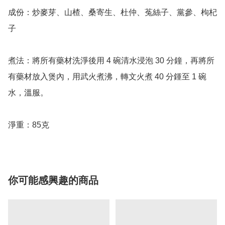
成份：炒麥芽、山楂、桑寄生、杜仲、菟絲子、黨參、枸杞
子

煮法：將所有藥材洗淨後用 4 碗清水浸泡 30 分鐘，再將所
有藥材放入煲內，用武火煮沸，轉文火煮 40 分鍾至 1 碗
水，溫服。

淨重：85克
你可能感興趣的商品