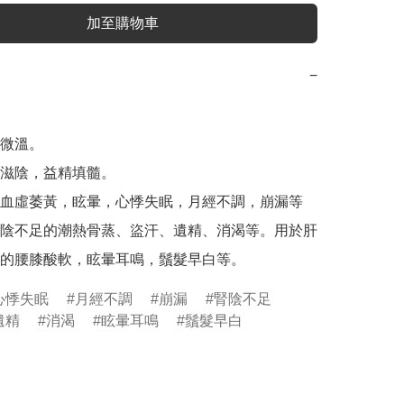
加至購物車
−
微溫。

滋陰，益精填髓。

血虛萎黃，眩暈，心悸失眠，月經不調，崩漏等
陰不足的潮熱骨蒸、盜汗、遺精、消渴等。用於肝
心悸失眠
月經不調
崩漏
腎陰不足
遺精
消渴
眩暈耳鳴
鬚髮早白