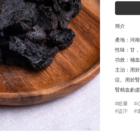
簡介
產地：河南

性味：甘，
功效：補血
主治：用於
症。用於腎
眩暈
盜汗