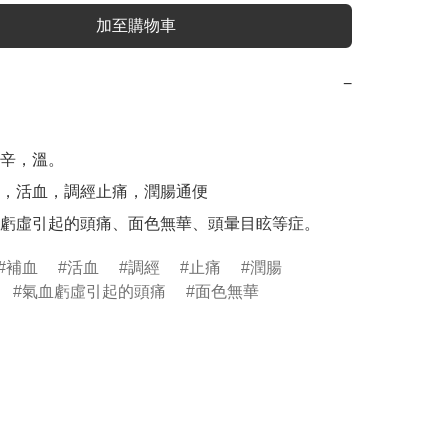
加至購物車
−
辛，溫。

，活血，調經止痛，潤腸通便

虧虛引起的頭痛、面色無華、頭暈目眩等症。
補血
活血
調經
止痛
潤腸
氣血虧虛引起的頭痛
面色無華