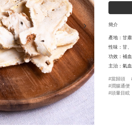
簡介
產地：甘肅

性味：甘、
功效：補血
主治：氣血
當歸頭
潤腸通便
頭暈目眩