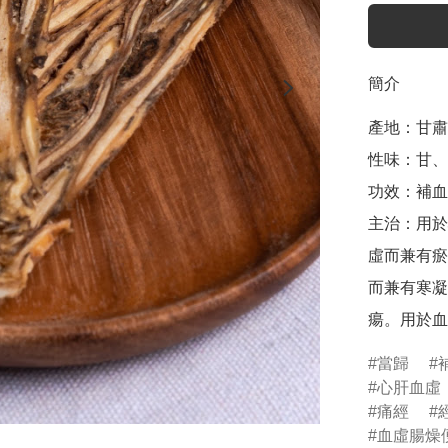
簡介
產地：甘肅

性味：甘、
功效：補血
主治：用於
虛而兼有瘀
而兼有寒凝
當歸
心肝血虛
痛經
血虛腸燥