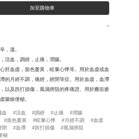
加至購物車
−
辛，溫。

，活血，調經，止痛，潤腸。

心肝血虛，面色萎黃，眩暈心悸等。用於血虛或血
滯的月經不調，痛經，經閉等症。用於血虛，血滯
，以及跌打損傷，風濕痹阻的疼痛證。用於癰疽瘡
補血
活血
調經
止痛
潤腸
面色萎黃
眩暈心悸
月經不調
血虛
經閉
血滯
跌打損傷
風濕痹阻
便秘