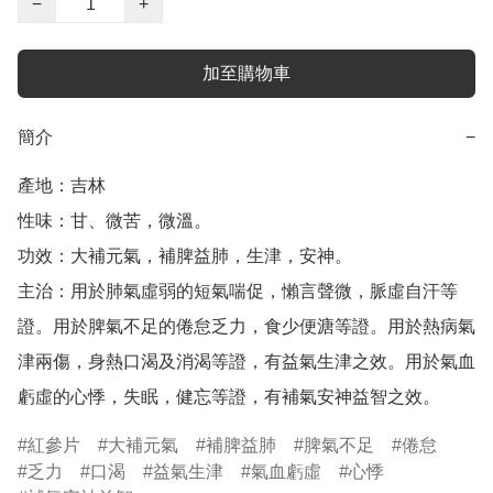
−
+
加至購物車
簡介
−
產地：吉林

性味：甘、微苦，微溫。

功效：大補元氣，補脾益肺，生津，安神。

主治：用於肺氣虛弱的短氣喘促，懶言聲微，脈虛自汗等
證。用於脾氣不足的倦怠乏力，食少便溏等證。用於熱病氣
津兩傷，身熱口渴及消渴等證，有益氣生津之效。用於氣血
紅參片
大補元氣
補脾益肺
脾氣不足
倦怠
乏力
口渴
益氣生津
氣血虧虛
心悸