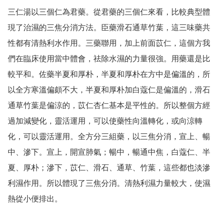
三仁湯以三個仁為君藥。從君藥的三個仁來看，比較典型體
現了治濕的三焦分消方法。臣藥滑石通草竹葉，這三味藥共
性都有清熱利水作用。三藥聯用，加上前面苡仁，這個方我
們在臨床使用當中體會，祛除水濕的力量很強。用藥還是比
較平和。佐藥半夏和厚朴，半夏和厚朴在方中是偏溫的，所
以全方寒溫偏頗不大，半夏和厚朴加白蔻仁是偏溫的，滑石
通草竹葉是偏涼的，苡仁杏仁基本是平性的。所以整個方經
過加減變化，靈活運用，可以使藥性向溫轉化，或向涼轉
化，可以靈活運用。全方分三組藥，以三焦分消，宣上、暢
中、滲下。宣上，開宣肺氣；暢中，暢通中焦，白蔻仁、半
夏、厚朴；滲下，苡仁、滑石、通草、竹葉，這些都也淡滲
利濕作用。所以體現了三焦分消。清熱利濕力量較大，使濕
熱從小便排出。
