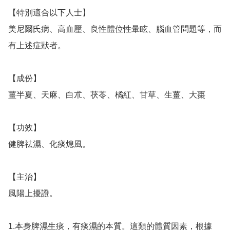
【特別適合以下人士】

美尼爾氏病、高血壓、良性體位性暈眩、腦血管問題等，而
有上述症狀者。

【成份】

薑半夏、天麻、白朮、茯苓、橘紅、甘草、生薑、大棗

【功效】

健脾祛濕、化痰熄風。

【主治】

風陽上擾證。

1.本身脾濕生痰，有痰濕的本質。這類的體質因素，根據