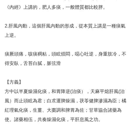
《內經》上講的，肥人多痰，一般體質都比較胖。

2.肝風內動，這個肝風內動的形成，從本質上講是一種痰氣
上逆。

痰厥頭痛，咳痰稠粘，頭眩煩悶，噁心吐逆，身重肢冷，不
得安臥，舌苔白膩，脈弦滑

【方義】

方中以半夏燥濕化痰，和胃降逆(治痰），天麻平熄肝風(治
風）而止頭眩為君；白朮運脾燥濕，茯苓健脾滲濕為臣；橘
紅理氣化痰，生薑、大棗調和脾胃為佐；甘草協合諸藥為
使。諸藥相伍，共奏燥濕化痰，平肝息風之功。
