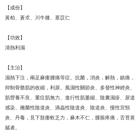
【成份】

黃柏、蒼朮、川牛膝、薏苡仁

【功效】

清熱利濕

【主治】

濕熱下注，兩足麻痿腫痛等症。抗菌，消炎，解熱，鎮痛，
抑制骨骼肌的收縮，利尿。風濕性關節炎、多發性神經炎、
肌營養不良、重症肌無力、進行性肌萎縮、陰囊濕疹、尿道
感染、黴菌性陰道炎、滴蟲性陰道炎、陰道炎、慢性宮頸
炎、丹毒，見下肢痿軟乏力，麻木不仁，腫脹疼痛，舌苔黃
膩者。
