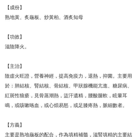
【成份】

熟地黃、炙龜板、炒黃柏、酒炙知母

【功效】

滋陰降火。

【主治】

陰虛火旺證，營養神經，提高免疫力，退熱，抑菌。主要用
於：肺結核、腎結核、骨結核、甲狀腺機能亢進、糖尿病、
紅斑性狼瘡，見骨蒸潮熱，盜汗遺精，腰酸腿軟，眩暈耳
鳴，或咳嗽咯血，或心煩易怒，或足膝疼熱，脈細數者。

【方義】

主要是熟地龜板的配合，作為填精補髓，滋腎填精的主要結