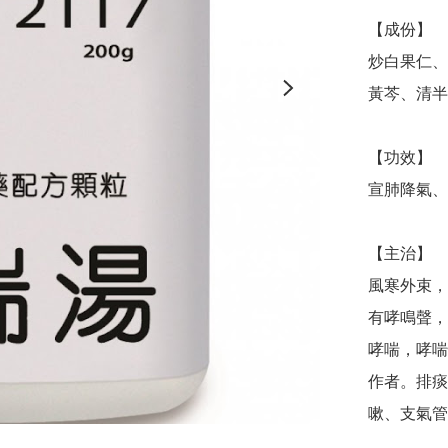
【成份】

炒白果仁、
黃芩、清半
【功效】

宣肺降氣、
【主治】

風寒外束，
有哮鳴聲，
哮喘，哮喘
作者。排痰
嗽、支氣管