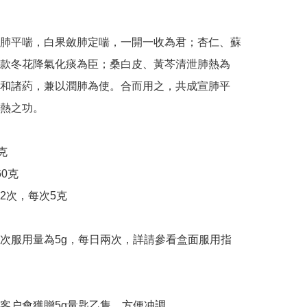
肺平喘，白果斂肺定喘，一開一收為君；杏仁、蘇
款冬花降氣化痰為臣；桑白皮、黃芩清泄肺熱為
和諸葯，兼以潤肺為使。合而用之，共成宣肺平
熱之功。　



0克

2次，每次5克

次服用量為5g，每日兩次，詳請參看盒面服用指
客户會獲贈5g量匙乙隻，方便冲調