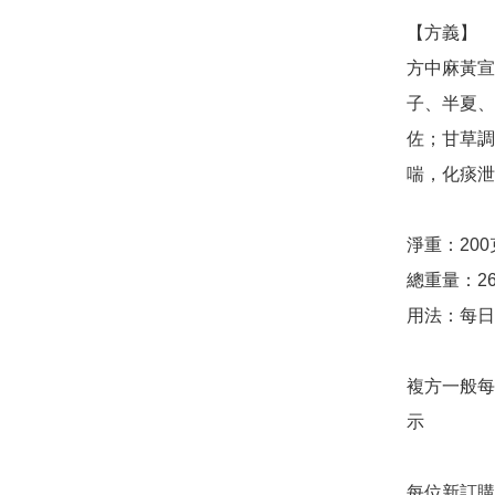
【方義】

方中麻黃宣
子、半夏、
佐；甘草調
喘，化痰泄
淨重：200克
總重量：26
用法：每日
複方一般每
示

每位新訂購