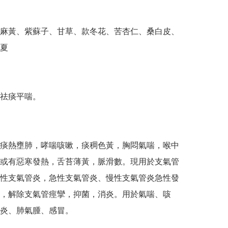
麻黃、紫蘇子、甘草、款冬花、苦杏仁、桑白皮、
夏

祛痰平喘。　

痰熱壅肺，哮喘咳嗽，痰稠色黃，胸悶氣喘，喉中
或有惡寒發熱，舌苔薄黃，脈滑數。現用於支氣管
性支氣管炎，急性支氣管炎、慢性支氣管炎急性發
，解除支氣管痙攣，抑菌，消炎。用於氣喘、咳
炎、肺氣腫、感冒。　
