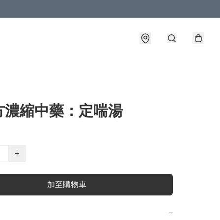
方濃縮中藥：定喘湯
+
加至購物車
−