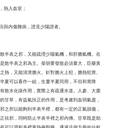
，熱入血室；

黃疸與內傷雜病，證見少陽證者。

散半表之邪，又能疏理少陽氣機，和肝膽氣機。在
是散半表之邪為主。柴胡要發散必須量大，臣藥黃
之熱，又能清泄膽火。針對膽火上犯，膽熱犯胃。
半夏可以看作一組，生薑半夏同用，不但和胃降
有散水化痰作用，實際上有疏通水道。人參、大棗
的甘草，有益氣扶正的作用，是考慮到血弱氣盡，
邪之所以能夠到半表半裡，都有一定的正氣損傷，
正祛邪，同時防止半表半裡之邪內傳。甘草既是助
有可以調和表裡寒熱兩類藥。通過這個方義的分析