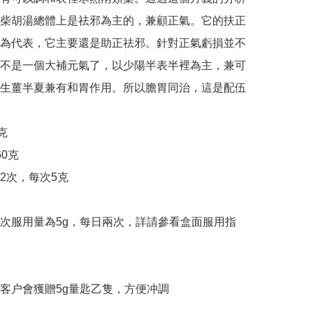
柴胡湯總體上是祛邪為主的，兼顧正氣。它的扶正
為代表，它主要還是助正祛邪。針對正氣虧損並不
不是一個大補元氣了，以少陽半表半裡為主，兼可
生薑半夏兼有和胃作用。所以膽胃同治，這是配伍


0克

2次，每次5克

次服用量為5g，每日兩次，詳請參看盒面服用指
客户會獲贈5g量匙乙隻，方便冲調