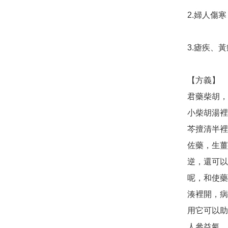
2.婦人傷寒
3.瘧疾、
【方義】

君藥柴胡，
小柴胡湯裡
芩擅清半裡
佐藥，生薑
逆，還可以
呢，和使藥
湊裡開，病
用它可以助
人參益氣，