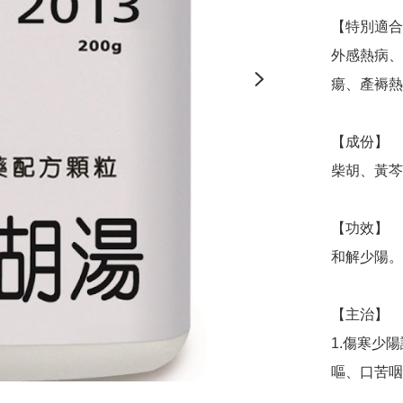
【特別適合
外感熱病、
瘍、產褥熱
【成份】

柴胡、黃芩
【功效】

和解少陽。

【主治】

1.傷寒少
嘔、口苦咽