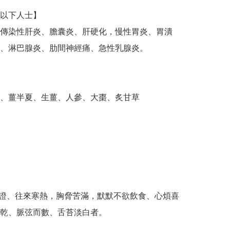
以下人士】

傳染性肝炎、膽囊炎、肝硬化，慢性胃炎、胃潰
、淋巴腺炎、肋間神經痛、急性乳腺炎。

、薑半夏、生薑、人參、大棗、炙甘草

陽證、往來寒熱，胸脅苦滿，默默不欲飲食、心煩喜
乾、脈弦而數、舌苔淡白者。
