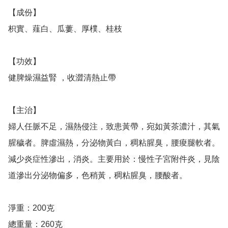
【成份】

枳實、薤白、瓜蔞、厚樸、桂枝

【功效】

健脾燥濕益腎 ，收澀清熱止帶

【主治】

婦人任脈不足，濕熱侵注，致患黃帶，宛如黃茶濃汁，其氣
腥穢者。脾虛濕熱，分泌物黃白，稠粘腥臭，腰痠腿軟者。
減少炎症性滲出，消炎。主要用於：慢性子宮附件炎，見陰
道滲出分泌物偏多，色稍黃，稠粘腥臭，腰酸者。

淨重：200克

總重量：260克
