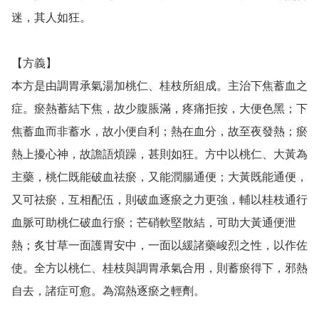
迷，其人如狂。　

【方義】

本方是由調胃承氣湯加桃仁、桂枝所組成。主治下焦蓄血之
症。瘀熱蓄結下焦，故少腹脹滿，疼痛拒按，大便色黑；下
焦蓄血而非蓄水，故小便自利；熱在血分，故至夜發熱；瘀
熱上擾心神，故譫語煩躁，甚則如狂。方中以桃仁、大黃為
主藥，桃仁既能破血祛瘀，又能潤腸通便；大黃既能通便，
又可祛瘀，互相配伍，則破血逐瘀之力更強，輔以桂枝通行
血脈可助桃仁破血行瘀；芒硝軟堅散結，可助大黃通便泄
熱；炙甘草一面護胃安中，一面以緩諸藥峻烈之性，以作佐
使。全方以桃仁、桂枝與調胃承氣合用，則蓄瘀得下，邪熱
自去，諸症可愈。為瀉熱逐瘀之輕劑。
