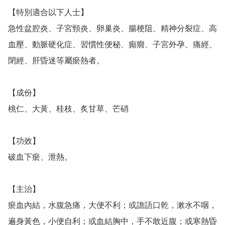
【特別適合以下人士】

急性盆腔炎、子宮頸炎、卵巢炎、腸梗阻、精神分裂症、高
血壓、動脈硬化症、習慣性便秘、癲癇、子宮外孕、痛經、
閉經、肝昏迷等屬瘀熱者。

【成份】

桃仁、大黃、桂枝、炙甘草、芒硝

【功效】

破血下瘀、泄熱。

【主治】

瘀血內結，水腹急痛，大便不利；或譫語口乾，漱水不咽，
遍身黃色，小便自利；或血結胸中，手不敢近腹；或寒熱昏