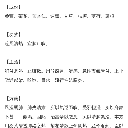
【成份】

桑葉、菊花、苦杏仁、連翹、甘草、桔梗、薄荷、蘆根

【功效】

疏風清熱、宣肺止咳。

【主治】

消炎退熱，止咳嗽。用於感冒、流感、急性支氣管炎、上呼
吸道感染、咳嗽、目眩、流行性結膜炎。

【方義】

風溫襲肺，肺失清肅，所以氣逆而咳。受邪輕淺，所以身熱
不甚，口微渴。因此，治當辛以散風，涼以清肺為法。本方
用桑葉清透肺絡之熱，菊花清散上焦風熱，並作君葯。臣以