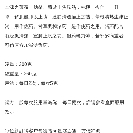
辛涼之薄荷，助桑、菊散上焦風熱，桔梗、杏仁，一升一
降，解肌肅肺以止咳。連翹清透膈上之熱，葦根清熱生津止
渴，用作佐葯。甘草調和諸葯，是作使葯之用。諸葯配合，
有疏風清熱，宣肺止咳之功。但葯輕力薄，若邪盛病重者，
可仿原方加減法選葯。

淨重：200克

總重量：260克

用法：每日2次，每次5克

複方一般每次服用量為5g，每日兩次，詳請參看盒面服用
指示

每位新訂購客户會獲贈5g量匙乙隻，方便冲調