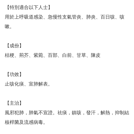
【特別適合以下人士】

用於上呼吸道感染、急慢性支氣管炎、肺炎、百日咳、咳
嗽。

【成份】

桔梗、荊芥、紫菀、百部、白前、甘草、陳皮

【功效】

止咳化痰、宣肺解表。　

【主治】

風邪犯肺，肺氣不宣證。祛痰，鎮咳，發汗，解熱，抑制結
核桿菌及流感病毒。
