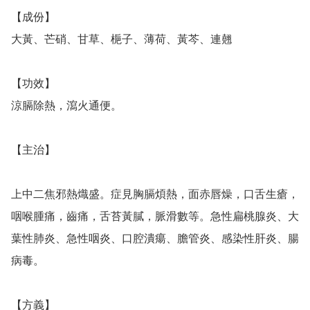
【成份】

大黃、芒硝、甘草、梔子、薄荷、黃芩、連翹

【功效】

涼膈除熱，瀉火通便。

【主治】

上中二焦邪熱熾盛。症見胸膈煩熱，面赤唇燥，口舌生瘡，
咽喉腫痛，齒痛，舌苔黃膩，脈滑數等。急性扁桃腺炎、大
葉性肺炎、急性咽炎、口腔潰瘍、膽管炎、感染性肝炎、腸
病毒。

【方義】
