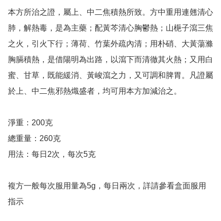
本方所治之證，屬上、中二焦積熱所致。方中重用連翹清心
肺，解熱毒，是為主藥；配黃芩清心胸鬱熱；山梔子瀉三焦
之火，引火下行；薄荷、竹葉外疏內清；用朴硝、大黃蕩滌
胸膈積熱，是借陽明為出路，以瀉下而清徹其火熱；又用白
蜜、甘草，既能緩消、黃峻瀉之力，又可調和脾胃。凡證屬
於上、中二焦邪熱熾盛者，均可用本方加減治之。

淨重：200克

總重量：260克

用法：每日2次，每次5克

複方一般每次服用量為5g，每日兩次，詳請參看盒面服用
指示
