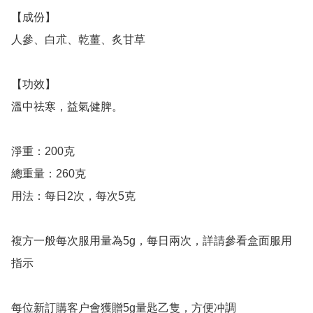
【成份】

人參、白朮、乾薑、炙甘草

【功效】

溫中祛寒，益氣健脾。

淨重：200克

總重量：260克

用法：每日2次，每次5克

複方一般每次服用量為5g，每日兩次，詳請參看盒面服用
指示

每位新訂購客户會獲贈5g量匙乙隻，方便冲調