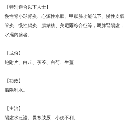
【特別適合以下人士】

慢性腎小球腎炎、心源性水腫、甲狀腺功能低下、慢性支氣
管炎、慢性腸炎、腸結核、美尼爾綜合征等，屬脾腎陽虛，
水濕內盛者。

【成份】

炮附片、白朮、茯苓、白芍、生薑

【功效】

溫陽利水。

【主治】

陽虛水泛證。畏寒肢厥，小便不利。
