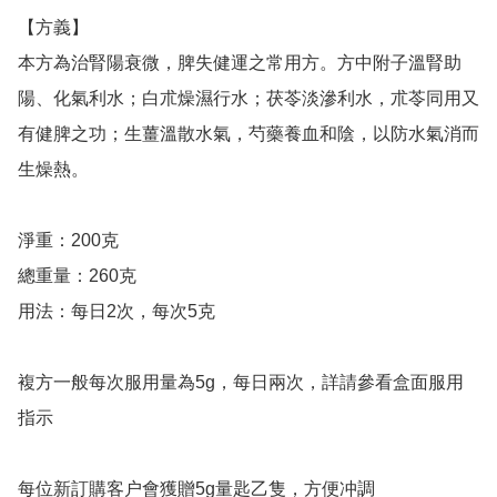
【方義】

本方為治腎陽衰微，脾失健運之常用方。方中附子溫腎助
陽、化氣利水；白朮燥濕行水；茯苓淡滲利水，朮苓同用又
有健脾之功；生薑溫散水氣，芍藥養血和陰，以防水氣消而
生燥熱。

淨重：200克

總重量：260克

用法：每日2次，每次5克

複方一般每次服用量為5g，每日兩次，詳請參看盒面服用
指示

每位新訂購客户會獲贈5g量匙乙隻，方便冲調