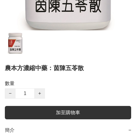
農本方濃縮中藥：茵陳五苓散
數量
−
+
加至購物車
簡介
−