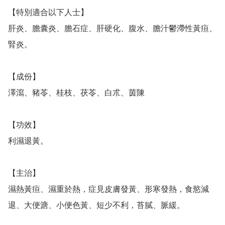
【特別適合以下人士】

肝炎、膽囊炎、膽石症、肝硬化、腹水、膽汁鬱滯性黃疸、
腎炎。

【成份】

澤瀉、豬苓、桂枝、茯苓、白朮、茵陳

【功效】

利濕退黃。

【主治】

濕熱黃疸、濕重於熱，症見皮膚發黃、形寒發熱，食慾減
退、大便溏、小便色黃、短少不利，苔膩、脈緩。
