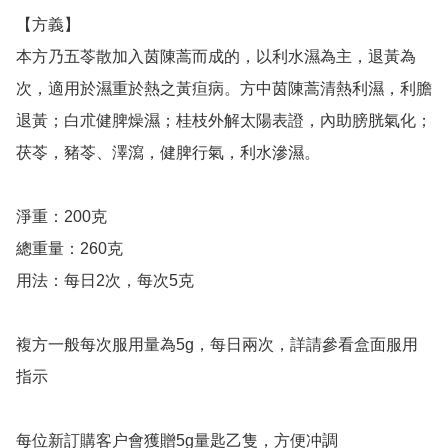
【方義】

本方乃五苓散加入茵陳蒿而成的，以利水濕為主，退黃為
次，適用於濕重於熱之黃疸病。方中茵陳蒿清熱利濕，利膽
退黃；白朮健脾燥濕；桂枝外解太陽表證，內助膀胱氣化；
茯苓，豬苓、澤瀉，健脾行氣，利水滲濕。

淨重：200克

總重量：260克

用法：每日2次，每次5克

複方一般每次服用量為5g，每日兩次，詳請參看盒面服用
指示

每位新訂購客户會獲贈5g量匙乙隻，方便冲調