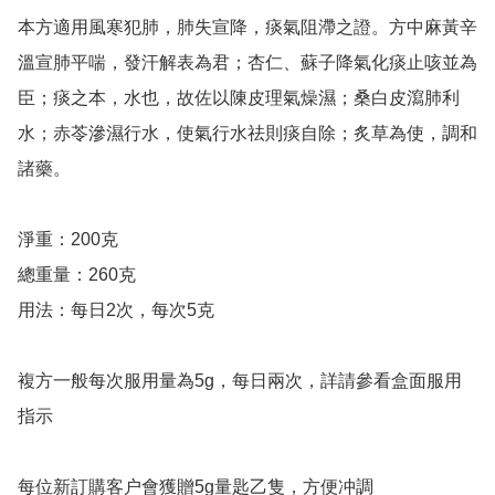
本方適用風寒犯肺，肺失宣降，痰氣阻滯之證。方中麻黃辛
溫宣肺平喘，發汗解表為君；杏仁、蘇子降氣化痰止咳並為
臣；痰之本，水也，故佐以陳皮理氣燥濕；桑白皮瀉肺利
水；赤苓滲濕行水，使氣行水祛則痰自除；炙草為使，調和
諸藥。

淨重：200克

總重量：260克

用法：每日2次，每次5克

複方一般每次服用量為5g，每日兩次，詳請參看盒面服用
指示

每位新訂購客户會獲贈5g量匙乙隻，方便冲調