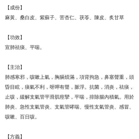
【成份】

麻黃、桑白皮、紫蘇子、苦杏仁、茯苓、陳皮、炙甘草

【功效】

宣肺祛痰、平喘。

【主治】

肺感寒邪，咳嗽上氣，胸膈煩滿，項背拘急，鼻塞聲重，頭
昏目眩，痰氣不利，呀呷有聲，脈浮。抗菌，消炎，祛痰，
止咳，緩解支氣管平滑肌痙攣，平喘，排除腸內積氣。用於
肺炎、急性支氣管炎、支氣管哮喘、慢性支氣管炎、感冒、
咳嗽、百日咳。

【方義】
