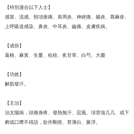
【特別適合以下人士】

感冒、流感、頸項痠痛、肩周炎、神經痛、腸炎、蕁麻疹、
上呼吸道感染、鼻炎、中耳炎、齒痛、皮膚疾病。

【成份】

葛根、麻黃、生薑、桂枝、炙甘草、白芍、大棗　

【功效】

解肌發汗。

【主治】

治太陽病，頭痛身疼、發熱無汗、惡風、項背強几几、或下
痢或口噤不得語，欲作剛痙、苔薄白、脈浮。
