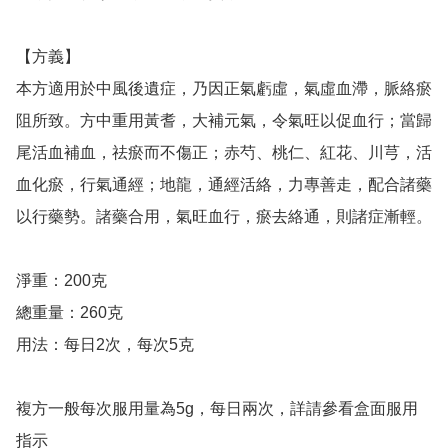
【方義】

本方適用於中風後遺症，乃因正氣虧虛，氣虛血滯，脈絡瘀
阻所致。方中重用黃耆，大補元氣，令氣旺以促血行；當歸
尾活血補血，祛瘀而不傷正；赤芍、桃仁、紅花、川芎，活
血化瘀，行氣通經；地龍，通經活絡，力專善走，配合諸藥
以行藥勢。諸藥合用，氣旺血行，瘀去絡通，則諸症漸輕。

淨重：200克

總重量：260克

用法：每日2次，每次5克

複方一般每次服用量為5g，每日兩次，詳請參看盒面服用
指示
