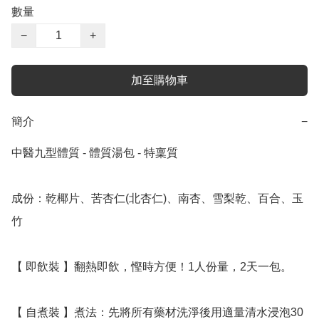
數量
−
+
加至購物車
簡介
−
中醫九型體質 - 體質湯包 - 特稟質

成份：乾椰片、苦杏仁(北杏仁)、南杏、雪梨乾、百合、玉
竹 

【 即飲裝 】翻熱即飲，慳時方便！1人份量，2天一包。

【 自煮裝 】煮法：先將所有藥材洗淨後用適量清水浸泡30