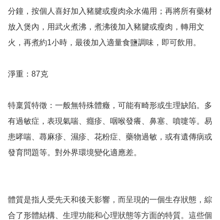
分鐘，按個人喜好加入豬腱或瘦肉汆水備用；再將所有藥材
放入煲內，用武火煮沸，煮沸後加入豬腱或瘦肉，轉用文
火，再煮約1小時，最後加入適量食鹽調味，即可飲用。

淨重：87克

特稟質特徵：一般無特殊體癥，可能有畸形或生理缺陷。多
有過敏症，表現氣喘、癮疹、咽喉發癢、鼻塞、噴嚏等。易
患哮喘、蕁麻疹、濕疹、花粉症、藥物過敏，或有遺傳病或
發育問題等。對外界環境變化適應差。

體質是指人受先天和後天影響，而呈現的一個生存狀態，綜
合了形體結構、生理功能和心理狀態等方面的特質。這些個