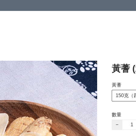
黃蓍 
黃蓍
150克（
數量
−