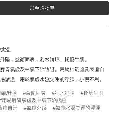
加至購物車
−
微溫。

升陽，益衛固表，利水消腫，托瘡生肌。

脾胃氣虛及中氣下陷諸證。用於肺氣虛及表虛自
補氣升陽
益衛固表
利水消腫
托瘡生肌
用於脾胃氣虛及中氣下陷諸證
表虛自汗
氣虛外感
氣虛水濕失運的浮腫