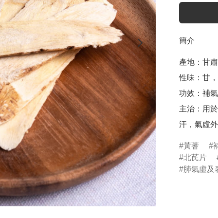
簡介
產地：甘肅

性味：甘，
功效：補氣
主治：用於
黃蓍
北芪片
肺氣虛及