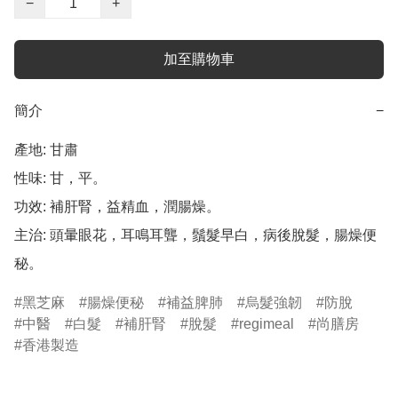
−
+
加至購物車
簡介
−
產地: 甘肅

性味: 甘，平。

功效: 補肝腎，益精血，潤腸燥。

主治: 頭暈眼花，耳鳴耳聾，鬚髮早白，病後脫髮，腸燥便
黑芝麻
腸燥便秘
補益脾肺
烏髮強韌
防脫
中醫
白髮
補肝腎
脫髮
regimeal
尚膳房
香港製造