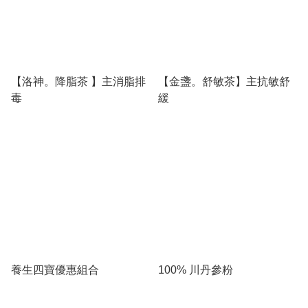
【洛神。降脂茶 】主消脂排
【金盞。舒敏茶】主抗敏舒
毒
緩
養生四寶優惠組合
100% 川丹參粉