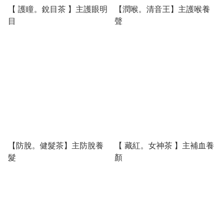
【 護瞳。銳目茶 】主護眼明
【潤喉。清音王】主護喉養
目
聲
【防脫。健髮茶】主防脫養
【 藏紅。女神茶 】主補血養
髮
顏