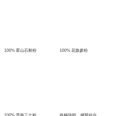
100% 霍山石斛粉
100% 花旗參粉
100% 雲南三七粉
終極強韌．健髮組合