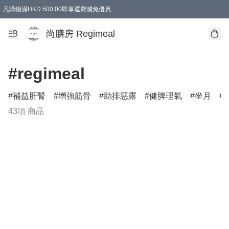
凡購物滿HKD 500.00即享運費減免優惠
尚膳房 Regimeal
#regimeal
補益肝腎
增強筋骨
助排惡露
健脾理氣
坐月
43項 商品