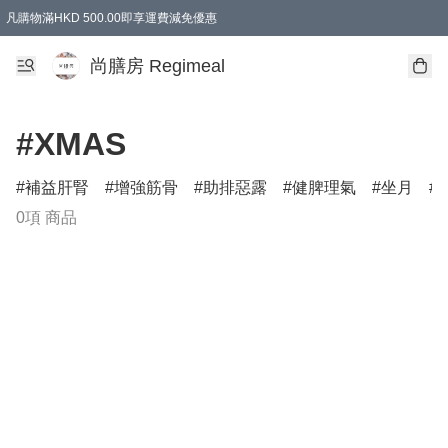
凡購物滿HKD 500.00即享運費減免優惠
尚膳房 Regimeal
#XMAS
補益肝腎
增強筋骨
助排惡露
健脾理氣
坐月
0項 商品