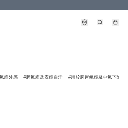
氣虛外感
肺氣虛及表虛自汗
用於脾胃氣虛及中氣下陷諸