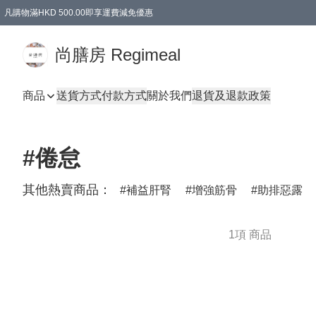
凡購物滿HKD 500.00即享運費減免優惠
尚膳房 Regimeal
商品
送貨方式
付款方式
關於我們
退貨及退款政策
#倦怠
其他熱賣商品：
補益肝腎
增強筋骨
助排惡露
1項 商品