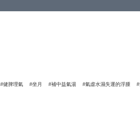
健脾理氣
坐月
補中益氣湯
氣虛水濕失運的浮腫