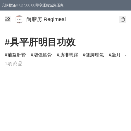
凡購物滿HKD 500.00即享運費減免優惠
尚膳房 Regimeal
#具平肝明目功效
補益肝腎
增強筋骨
助排惡露
健脾理氣
坐月
1項 商品