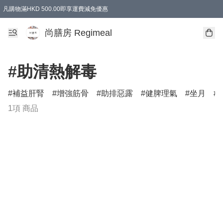
凡購物滿HKD 500.00即享運費減免優惠
尚膳房 Regimeal
#助清熱解毒
補益肝腎
增強筋骨
助排惡露
健脾理氣
坐月
1項 商品