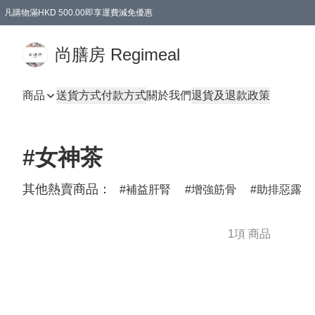
凡購物滿HKD 500.00即享運費減免優惠
尚膳房 Regimeal
商品
送貨方式
付款方式
關於我們
退貨及退款政策
#女神茶
其他熱賣商品：
補益肝腎
增強筋骨
助排惡露
1項 商品