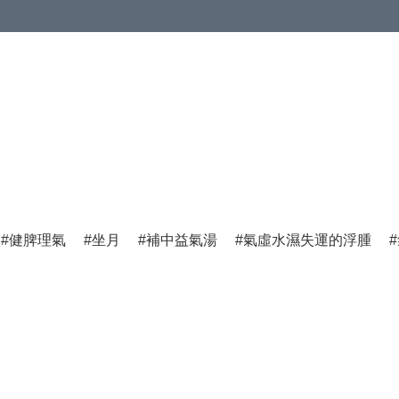
健脾理氣
坐月
補中益氣湯
氣虛水濕失運的浮腫