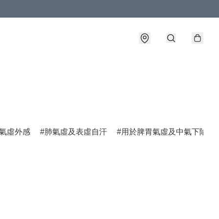
氣虛外感
肺氣虛及表虛自汗
用於脾胃氣虛及中氣下陷諸