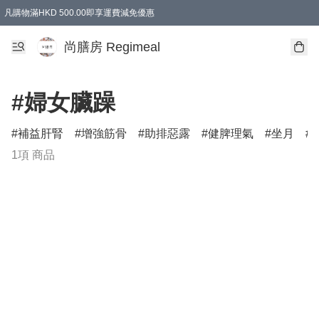
凡購物滿HKD 500.00即享運費減免優惠
尚膳房 Regimeal
#婦女臟躁
補益肝腎
增強筋骨
助排惡露
健脾理氣
坐月
1項 商品