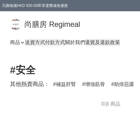
凡購物滿HKD 500.00即享運費減免優惠
尚膳房 Regimeal
商品
送貨方式
付款方式
關於我們
退貨及退款政策
#安全
其他熱賣商品：
補益肝腎
增強筋骨
助排惡露
0項 商品