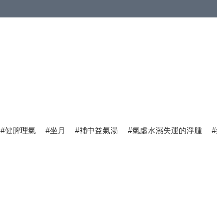
健脾理氣
坐月
補中益氣湯
氣虛水濕失運的浮腫