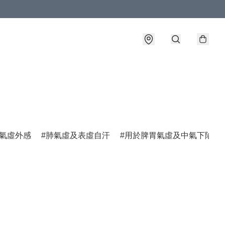
氣虛外感
肺氣虛及表虛自汗
用於脾胃氣虛及中氣下陷諸