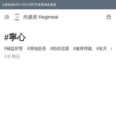
凡購物滿HKD 500.00即享運費減免優惠
尚膳房 Regimeal
#寧心
補益肝腎
增強筋骨
助排惡露
健脾理氣
坐月
1項 商品