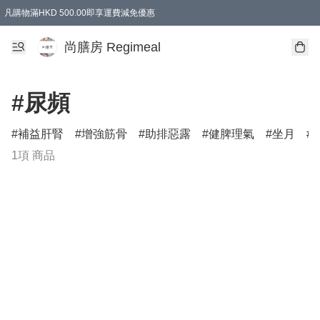
凡購物滿HKD 500.00即享運費減免優惠
尚膳房 Regimeal
#尿頻
補益肝腎
增強筋骨
助排惡露
健脾理氣
坐月
1項 商品