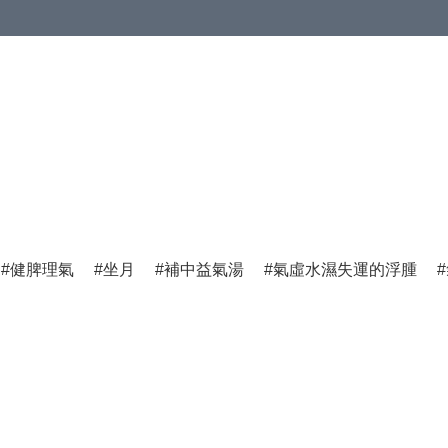
健脾理氣
坐月
補中益氣湯
氣虛水濕失運的浮腫