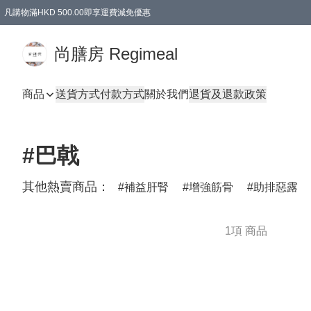
凡購物滿HKD 500.00即享運費減免優惠
尚膳房 Regimeal
商品
送貨方式
付款方式
關於我們
退貨及退款政策
#巴戟
其他熱賣商品：
補益肝腎
增強筋骨
助排惡露
1項 商品