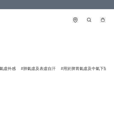
氣虛外感
肺氣虛及表虛自汗
用於脾胃氣虛及中氣下陷諸