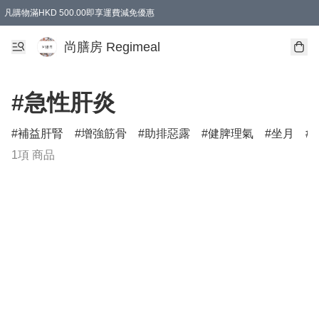
凡購物滿HKD 500.00即享運費減免優惠
尚膳房 Regimeal
#急性肝炎
補益肝腎
增強筋骨
助排惡露
健脾理氣
坐月
1項 商品