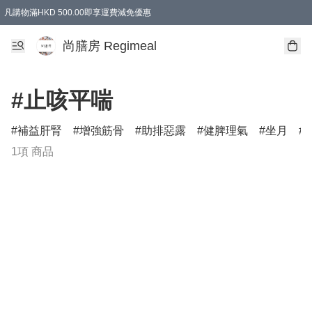
凡購物滿HKD 500.00即享運費減免優惠
尚膳房 Regimeal
#止咳平喘
補益肝腎
增強筋骨
助排惡露
健脾理氣
坐月
1項 商品