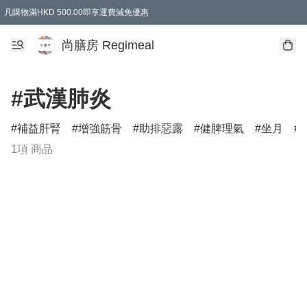
凡購物滿HKD 500.00即享運費減免優惠
尚膳房 Regimeal
#武漢肺炎
補益肝腎
增強筋骨
助排惡露
健脾理氣
坐月
1項 商品