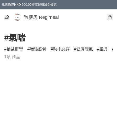
凡購物滿HKD 500.00即享運費減免優惠
尚膳房 Regimeal
#氣喘
補益肝腎
增強筋骨
助排惡露
健脾理氣
坐月
1項 商品