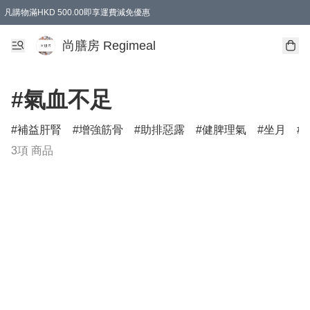
凡購物滿HKD 500.00即享運費減免優惠
尚膳房 Regimeal
#氣血不足
補益肝腎
增強筋骨
助排惡露
健脾理氣
坐月
3項 商品