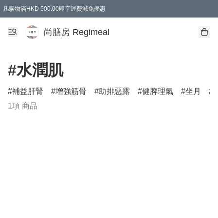
凡購物滿HKD 500.00即享運費減免優惠
尚膳房 Regimeal
#水潤肌
補益肝腎
增強筋骨
助排惡露
健脾理氣
坐月
1項 商品