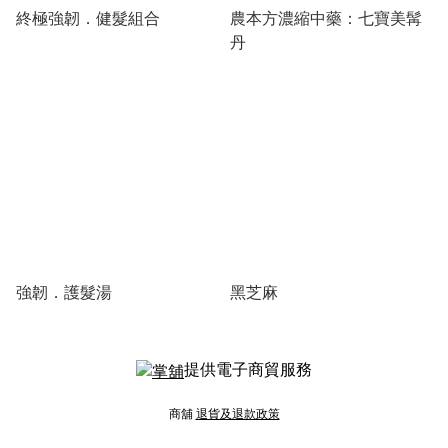
終極強韌．健髮組合
農本方濃縮中藥：七寶美髯
丹
強韌．護髮湯
黑芝麻
提供電子商貿服務
商舖
退貨及退款政策