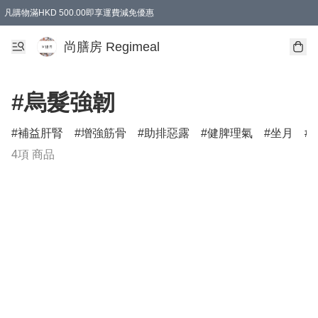
凡購物滿HKD 500.00即享運費減免優惠
尚膳房 Regimeal
#烏髮強韌
補益肝腎
增強筋骨
助排惡露
健脾理氣
坐月
4項 商品