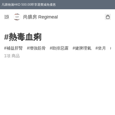
凡購物滿HKD 500.00即享運費減免優惠
尚膳房 Regimeal
#熱毒血痢
補益肝腎
增強筋骨
助排惡露
健脾理氣
坐月
1項 商品