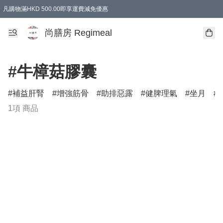
凡購物滿HKD 500.00即享運費減免優惠
尚膳房 Regimeal
#牛樟菇膠囊
補益肝腎
增強筋骨
助排惡露
健脾理氣
坐月
1項 商品