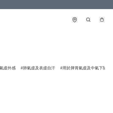
氣虛外感
肺氣虛及表虛自汗
用於脾胃氣虛及中氣下陷諸