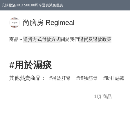
凡購物滿HKD 500.00即享運費減免優惠
尚膳房 Regimeal
商品
送貨方式
付款方式
關於我們
退貨及退款政策
#用於濕痰
其他熱賣商品：
補益肝腎
增強筋骨
助排惡露
1項 商品