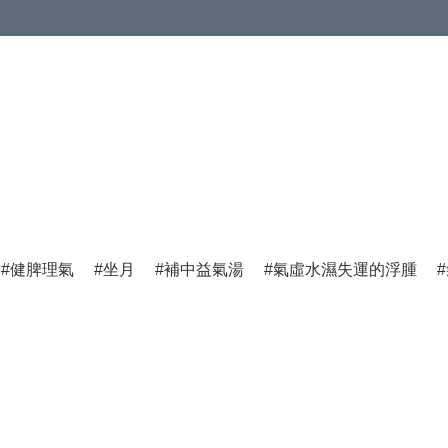
健脾理氣
坐月
補中益氣湯
氣虛水濕失運的浮腫